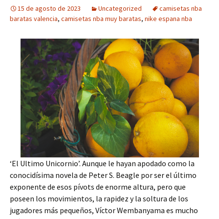
15 de agosto de 2023
Uncategorized
camisetas nba
baratas valencia
,
camisetas nba muy baratas
,
nike espana nba
‘El Ultimo Unicornio’. Aunque le hayan apodado como la
conocidísima novela de Peter S. Beagle por ser el último
exponente de esos pívots de enorme altura, pero que
poseen los movimientos, la rapidez y la soltura de los
jugadores más pequeños, Víctor Wembanyama es mucho