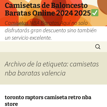
Camisetas de Baloncesto
Baratas Online 2024 2025
Camisetas NBA Baratas.Aquí no solo
disfrutarás gran descuento sino también
un servicio excelente.
Saltar
Buscar:
al
contenido
Archivo de la etiqueta: camisetas
nba baratas valencia
toronto raptors camiseta retro nba
store