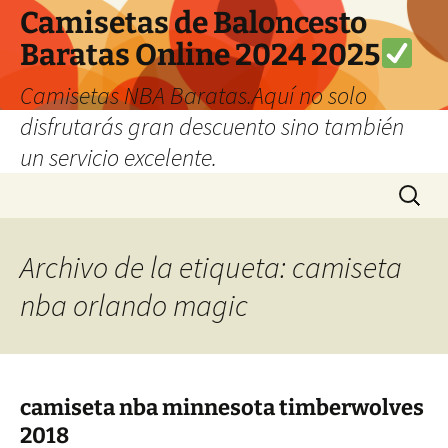
Camisetas de Baloncesto
Baratas Online 2024 2025
Camisetas NBA Baratas.Aquí no solo
disfrutarás gran descuento sino también
un servicio excelente.
Saltar
Buscar:
al
contenido
Archivo de la etiqueta: camiseta
nba orlando magic
camiseta nba minnesota timberwolves
2018