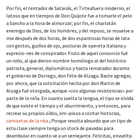
Por fin, el tentador de Satanás, el Tirteafuera moderno, el
latoso que en tiempos de Don Quijote fue a tomarle el pelo
a Sancho a la hora de almorzar; por fin, el charlatán
enemigo de Dios, de los hombres, y del reposo, se resuelve a
irse después de dos horas, de dos espantosas horas de lata
con gestos, guiños de ojo, posturas de opereta italiana y
expresio-nes de conspirador. Fruto de aquel consorcio fué
un niño, al que dieron nombre homólogo al del histórico
patriota, general, diplomático y hasta rematador durante
el gobierno de Dorrego, don Félix de Alzaga. Baste agregar,
por ahora, que la solicitación hecha por don Martin de
Alzaga fué otorgada, aunque «con algunas resistencias» por
parte de la niña. En cuanto suelta la lengua, el tipo se olvida
de que existe el tiempo y el aburrimiento, y entonces, para
recrear su propios oídos, em¬pieza a contar historias,
camisetas de la nba
¡ Porque resulta absurdo que un tipo de
esta clase siempre tenga un stock de pavadas para
deambular en cuanto ve a un semejante. Felicitas, envuelta