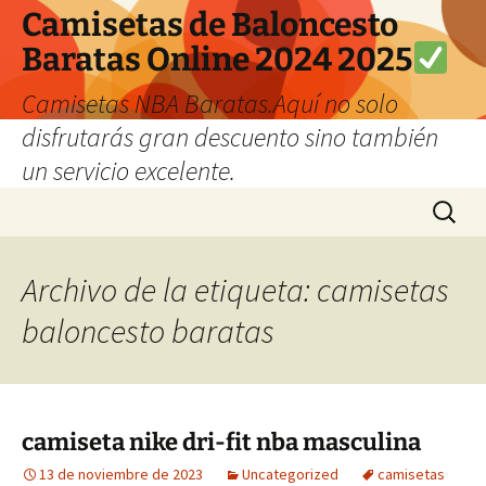
Camisetas de Baloncesto
Baratas Online 2024 2025
Camisetas NBA Baratas.Aquí no solo
disfrutarás gran descuento sino también
un servicio excelente.
Saltar
Buscar:
al
contenido
Archivo de la etiqueta: camisetas
baloncesto baratas
camiseta nike dri-fit nba masculina
13 de noviembre de 2023
Uncategorized
camisetas