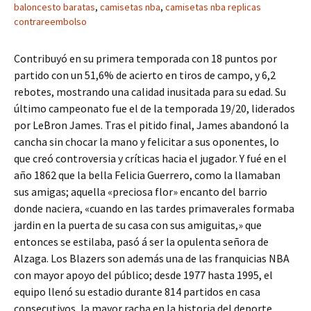
baloncesto baratas
,
camisetas nba
,
camisetas nba replicas
contrareembolso
Contribuyó en su primera temporada con 18 puntos por
partido con un 51,6% de acierto en tiros de campo, y 6,2
rebotes, mostrando una calidad inusitada para su edad. Su
último campeonato fue el de la temporada 19/20, liderados
por LeBron James. Tras el pitido final, James abandonó la
cancha sin chocar la mano y felicitar a sus oponentes, lo
que creó controversia y críticas hacia el jugador. Y fué en el
año 1862 que la bella Felicia Guerrero, como la llamaban
sus amigas; aquella «preciosa flor» encanto del barrio
donde naciera, «cuando en las tardes primaverales formaba
jardin en la puerta de su casa con sus amiguitas,» que
entonces se estilaba, pasó á ser la opulenta señora de
Alzaga. Los Blazers son además una de las franquicias NBA
con mayor apoyo del público; desde 1977 hasta 1995, el
equipo llenó su estadio durante 814 partidos en casa
consecutivos, la mayor racha en la historia del deporte