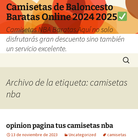
Camisetas de Baloncesto
Baratas Online 2024 2025
Camisetas NBA Baratas.Aquí no solo
disfrutarás gran descuento sino también
un servicio excelente.
Saltar
Buscar:
al
contenido
Archivo de la etiqueta: camisetas
nba
opinion pagina tus camisetas nba
13 de noviembre de 2023
Uncategorized
camisetas