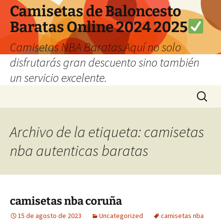
Camisetas de Baloncesto
Baratas Online 2024 2025
Camisetas NBA Baratas.Aquí no solo
disfrutarás gran descuento sino también
un servicio excelente.
Saltar
Buscar:
al
contenido
Archivo de la etiqueta: camisetas
nba autenticas baratas
camisetas nba coruña
15 de agosto de 2023
Uncategorized
camisetas nba