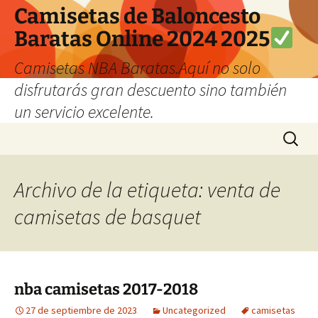
Camisetas de Baloncesto
Baratas Online 2024 2025
Camisetas NBA Baratas.Aquí no solo
disfrutarás gran descuento sino también
un servicio excelente.
Saltar
Buscar:
al
contenido
Archivo de la etiqueta: venta de
camisetas de basquet
nba camisetas 2017-2018
27 de septiembre de 2023
Uncategorized
camisetas