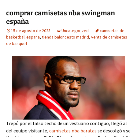
comprar camisetas nba swingman
españa
15 de agosto de 2023
Uncategorized
camisetas de
basketball espana
,
tienda baloncesto madrid
,
venta de camisetas
de basquet
Trepó por el falso techo de un vestuario contiguo, llegó al
del equipo visitante,
camisetas nba baratas
se descolgó y se