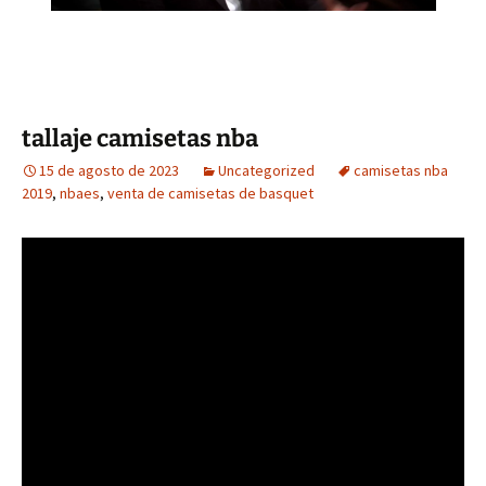
tallaje camisetas nba
15 de agosto de 2023
Uncategorized
camisetas nba
2019
,
nbaes
,
venta de camisetas de basquet