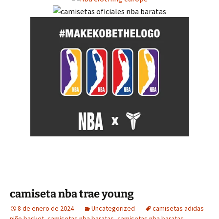
camiseta nba trae young
8 de enero de 2024
Uncategorized
camisetas adidas
niño basket
,
camisetas nba baratas
,
camisetas nba baratas