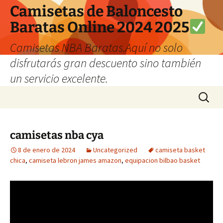
Camisetas de Baloncesto
Baratas Online 2024 2025
Camisetas NBA Baratas.Aquí no solo
disfrutarás gran descuento sino también
un servicio excelente.
Saltar
Buscar:
al
contenido
camisetas nba cya
8 de enero de 2024
Uncategorized
camiseta basket
chica
,
camiseta lebron james amazon
,
equipacion bilbao basket