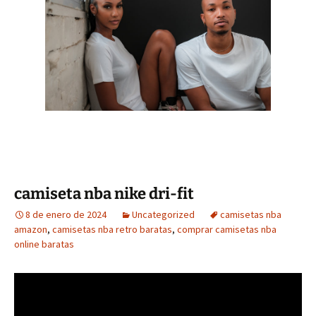
camiseta nba nike dri-fit
8 de enero de 2024
Uncategorized
camisetas nba
amazon
,
camisetas nba retro baratas
,
comprar camisetas nba
online baratas