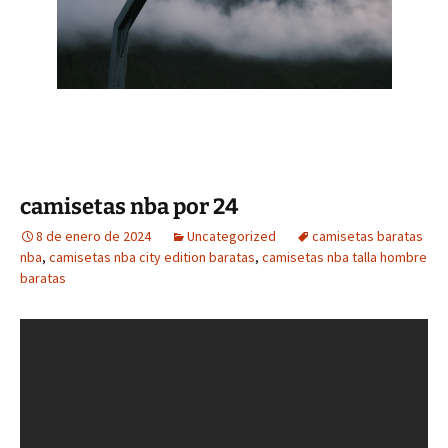
camisetas nba por 24
8 de enero de 2024
Uncategorized
camisetas baratas
nba
,
camisetas nba city edition baratas
,
camisetas nba talla hombre
baratas